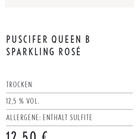
PUSCIFER QUEEN B
SPARKLING ROSÉ
TROCKEN
12,5 % VOL.
ALLERGENE: ENTHÄLT SULFITE
Regulärer Preis:
12,50 €