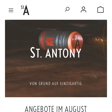
Zum Hauptinhalt springen
Warenk
S
T. ANTONY
VON GRUND AUF EINZIGARTIG
ANGEBOTE IM AUGUST
Produktgalerie überspringen