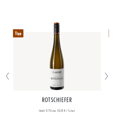
Tipp
Ti
ROTSCHIEFER
Inhalt:
0.75 Liter
(13,20 € / 1 Liter)