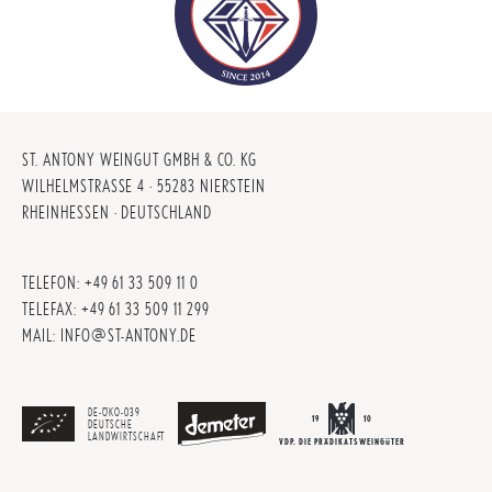
ST. ANTONY WEINGUT GMBH & CO. KG
WILHELMSTRASSE 4 · 55283 NIERSTEIN
RHEINHESSEN · DEUTSCHLAND
TELEFON:
+49 61 33 509 11 0
TELEFAX:
+49 61 33 509 11 299
MAIL:
INFO@ST-ANTONY.DE
DE-ÖKO-039
19
10
DEUTSCHE
LANDWIRTSCHAFT
VDP. DIE PRÄDIKATSWEINGÜTER