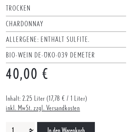
TROCKEN
CHARDONNAY
ALLERGENE: ENTHÄLT SULFITE.
BIO-WEIN DE-ÖKO-039 DEMETER
Regulärer Preis:
40,00 €
Inhalt:
2.25 Liter
(17,78 € / 1 Liter)
inkl. MwSt. zzgl. Versandkosten
PRODUKT ANZAHL: GIB DEN GEWÜNSCHTEN WERT EIN ODER B
In den Warenkorb