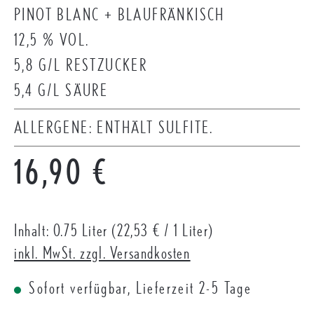
PINOT BLANC + BLAUFRÄNKISCH
12,5 % VOL.
5,8 G/L RESTZUCKER
5,4 G/L SÄURE
ALLERGENE: ENTHÄLT SULFITE.
Regulärer Preis:
16,90 €
Inhalt:
0.75 Liter
(22,53 € / 1 Liter)
inkl. MwSt. zzgl. Versandkosten
Sofort verfügbar, Lieferzeit 2-5 Tage