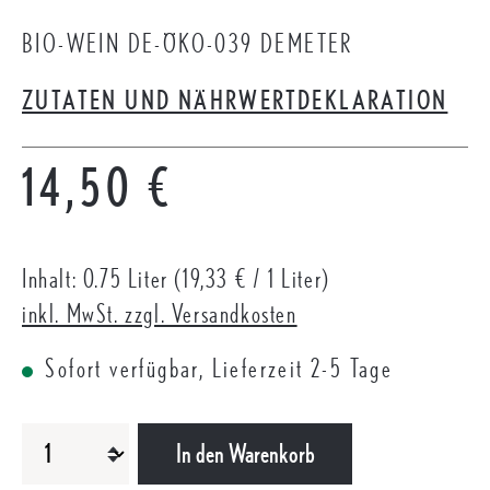
BIO-WEIN DE-ÖKO-039 DEMETER
ZUTATEN UND NÄHRWERTDEKLARATION
Regulärer Preis:
14,50 €
Inhalt:
0.75 Liter
(19,33 € / 1 Liter)
inkl. MwSt. zzgl. Versandkosten
Sofort verfügbar, Lieferzeit 2-5 Tage
PRODUKT ANZAHL: GIB DEN GEWÜNSCHTEN WERT EIN ODER B
In den Warenkorb