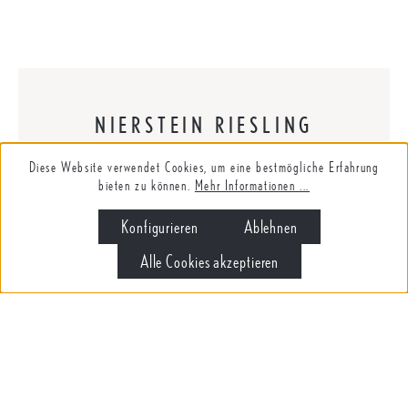
NIERSTEIN RIESLING
Diese Website verwendet Cookies, um eine bestmögliche Erfahrung
Der 2025er brilliert durch seine Strahlkraft, seine tiefe
bieten zu können.
Mehr Informationen ...
und feste Struktur und seiner unfassbaren Balance.
Konfigurieren
Ablehnen
Alle Cookies akzeptieren